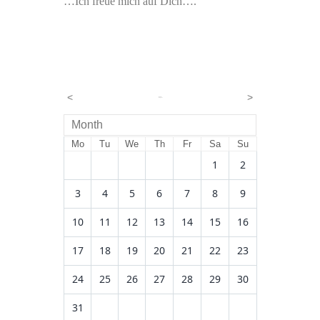
…Ich freue mich auf Dich….
<
>
<
2026
>
August
Month
Mo
Tu
We
Th
Fr
Sa
Su
1
2
3
4
5
6
7
8
9
10
11
12
13
14
15
16
17
18
19
20
21
22
23
24
25
26
27
28
29
30
31