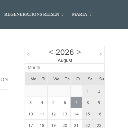
REGENERATIONS REISEN
MARIA
<
2026
>
<
>
August
Month
ION
Mo
Tu
We
Th
Fr
Sa
Su
1
2
3
4
5
6
7
8
9
10
11
12
13
14
15
16
17
18
19
20
21
22
23