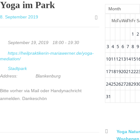
Yoga im Park
Month
8. September 2019
Mo
Tu
We
Th
Fr
S
1
2
September 19, 2019
18:00 - 19:30
3
4
5
6
7
8
9
https://heilpraktikerin-mariawerner.de/yoga-
10
11
12
13
14
15
1
mediation/
Stadtpark
17
18
19
20
21
22
2
Address:
Blankenburg
24
25
26
27
28
29
3
Bitte vorher via Mail oder Handynachricht
31
anmelden. Dankeschön
Yoga Natur
Wochenen