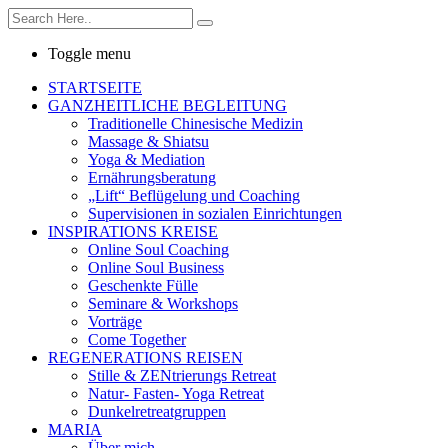
Toggle menu
STARTSEITE
GANZHEITLICHE BEGLEITUNG
Traditionelle Chinesische Medizin
Massage & Shiatsu
Yoga & Mediation
Ernährungsberatung
„Lift“ Beflügelung und Coaching
Supervisionen in sozialen Einrichtungen
INSPIRATIONS KREISE
Online Soul Coaching
Online Soul Business
Geschenkte Fülle
Seminare & Workshops
Vorträge
Come Together
REGENERATIONS REISEN
Stille & ZENtrierungs Retreat
Natur- Fasten- Yoga Retreat
Dunkelretreatgruppen
MARIA
Über mich